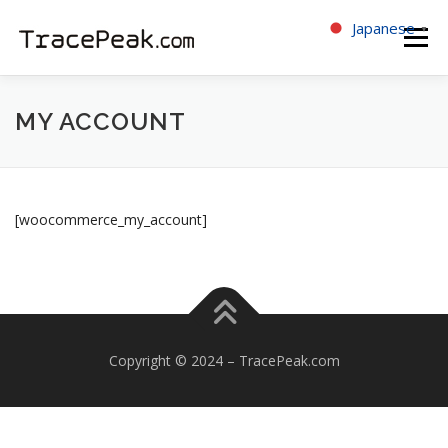
コ
Japanese
▼
ン
メニュ
テ
ン
ツ
HOME
サービス紹介
ご利用方法
MY ACCOUNT
へ
ス
キ
パートナー登録
FAQ
NEWS
ッ
プ
[woocommerce_my_account]
Copyright © 2024 – TracePeak.com